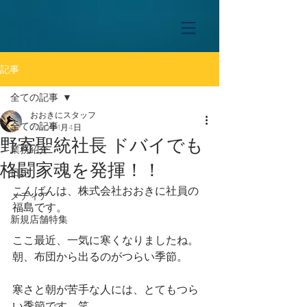
記事
全ての記事
おおきにスタッフ
全ての記事
2020年1月4日
野寄聖統社長 ドバイでも
業務紹介
格闘家魂を発揮！！
日記
こんばんは、株式会社おおきに社員の
メディア
福島です。
新規店舗特集
ここ最近、一気に寒くなりましたね。
朝、布団から出るのがつらい季節。
寒さと朝が苦手な人には、とてもつら
い季節です。笑