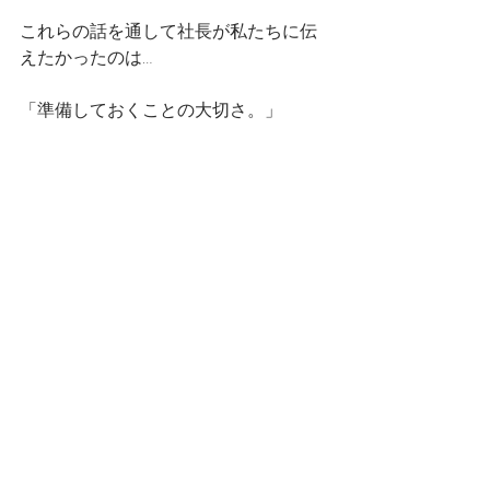
これらの話を通して社長が私たちに伝
えたかったのは…
「準備しておくことの大切さ。」
「うまくいかなかったときに、どうす
れば良かったのかを考えて改善するこ
と。」
よく格闘技に例えてお話しされるので
すが、強くなりたい（＝成長したい）
と思うのであれば、普段の練習も大切
だし、改善をして変えていくことが欠
かせません！
それは、仕事プライベート関係ない。
日本に限らず、どこにいても実践され