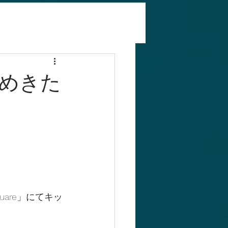
めきた
！
are」にてキッ