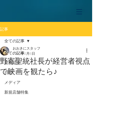
記事
全ての記事
おおきにスタッフ
全ての記事
2020年2月6日
野寄聖統社長が経営者視点
業務紹介
で映画を観たら♪
日記
メディア
新規店舗特集