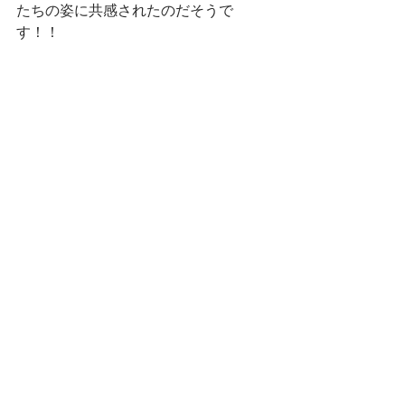
たちの姿に共感されたのだそうで
す！！
まとめ
宇宙開発に関わっていた女性の実話。
「性別にも人種にも差別があった時代
にこんな活躍された方がいたなん
て！」
私の見終わった感想は、そんな感じで
した。
社長と話していて、改めて経営者とし
て、社長がどんなことを考えて仕事を
しているのかを知る機会になりました♪
気になる方は、ぜひ「ドリーム」チェ
ックしてみてくださいね♪