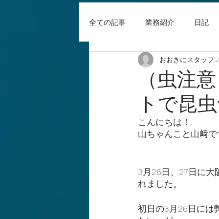
全ての記事
業務紹介
日記
おおきにスタッフ
（虫注意）
トで昆虫
こんにちは！
山ちゃんこと山﨑で
3月26日、27日に
れました。
初日の3月26日に