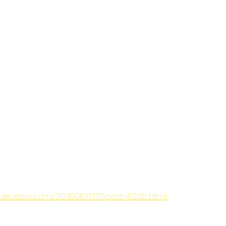
kutaso.com/20160617175post-8235.html