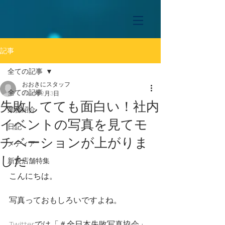
記事
全ての記事
おおきにスタッフ
全ての記事
2021年2月3日
失敗してても面白い！社内
業務紹介
イベントの写真を見てモ
日記
チベーションが上がりま
メディア
した
新規店舗特集
こんにちは。
写真っておもしろいですよね。
Twitterでは「＃全日本失敗写真協会」