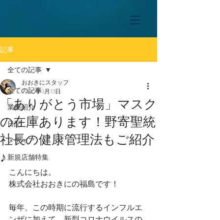
記事
全ての記事
おおきにスタッフ
全ての記事
2020年3月13日
「ありがとう市場」マスク
業務紹介
の在庫あります！野寄聖統
日記
社長の健康管理法もご紹介
メディア
♪
新規店舗特集
こんにちは。
株式会社おおきにの福島です！
毎年、この時期に流行するインフルエ
ンザに加えて、新型コロナウイルスの