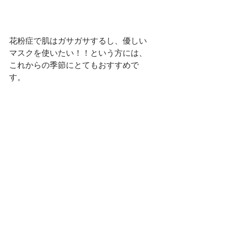
花粉症で肌はガサガサするし、優しい
マスクを使いたい！！という方には、
これからの季節にとてもおすすめで
す。
ありがとう市場
https://www.arigatouarigatou.com/
さいごに
この季節を健康に過ごすためのおすす
めの一工夫ついて書かせていただきま
した！