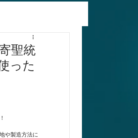
寄聖統
使った
！
地や製造方法に