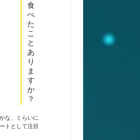
食
べ
た
こ
と
あ
り
ま
す
か
？
かな、くらいに
ートとして注目