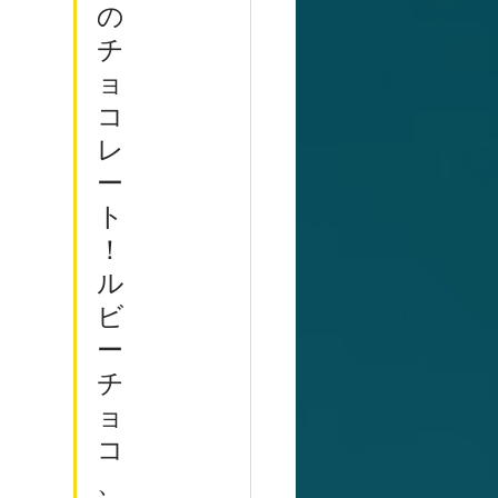
の
チ
ョ
コ
レ
ー
ト
！
ル
ビ
ー
チ
ョ
コ
、